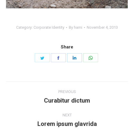
Category:
Corporate Identity
By
hami
November 4, 2013
Share
Share
Share
Share
Share
on
on
on
on
Twitter
Facebook
LinkedIn
WhatsApp
Project
PREVIOUS
navigation
Curabitur dictum
Previous
project:
NEXT
Lorem ipsum glavrida
Next
project: