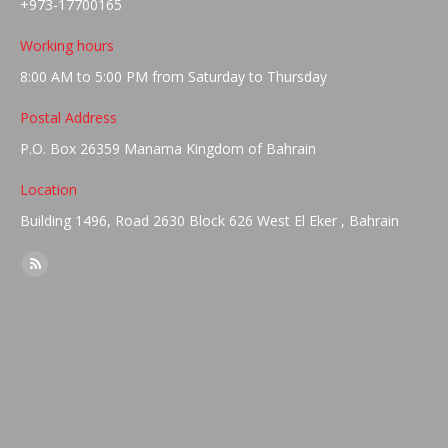
+973-17700165
Working hours
8:00 AM to 5:00 PM from Saturday to Thursday
Postal Address
P.O. Box 26359 Manama Kingdom of Bahrain
Location
Building 1496, Road 2630 Block 626 West El Eker , Bahrain
Find us on:
Rss
page
opens
in
new
window